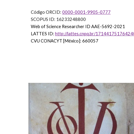
Código ORCID:
0000-0001-9905-0777
SCOPUS ID: 16233248800
Web of Science Researcher ID
AAE-5692-2021
LATTES ID:
http://lattes.cnpq.br/1714417517642
CVU CONACYT [México]: 660057