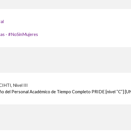
al
gas - #NoSinMujeres
IHTI, Nivel III
o del Personal Académico de Tiempo Completo PRIDE [nivel “C”]
[U