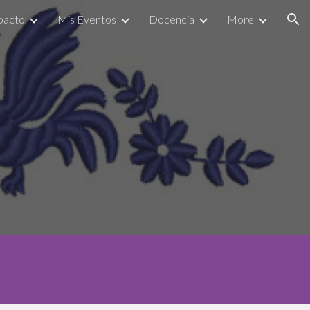
pacto
Mis Eventos
Docencia
More
ion